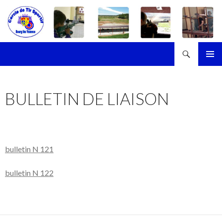
Recherche
Cercle de Tir Sportif de Bourg-les-Valence
ALLER
MENU
AU
PRINCI
CONTENU
BULLETIN DE LIAISON
bulletin N 121
bulletin N 122