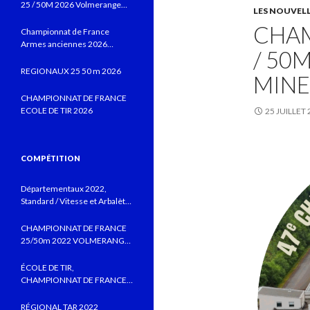
25 / 50M 2026 Volmerange
LES NOUVEL
les Mines
CHAM
Championnat de France
Armes anciennes 2026
/ 50
Vitrolles JUIN 2026
REGIONAUX 25 50 m 2026
MINE
CHAMPIONNAT DE FRANCE
ECOLE DE TIR 2026
25 JUILLET
COMPÉTITION
Départementaux 2022,
Standard / Vitesse et Arbalète
field au CTSBLV, Précision au
TSB
CHAMPIONNAT DE FRANCE
25/50m 2022 VOLMERANGE
LES MINES
ÉCOLE DE TIR,
CHAMPIONNAT DE FRANCE
MONTLUÇON 2022 AVEC DE
BELLES PERFORMANCES
RÉGIONAL TAR 2022