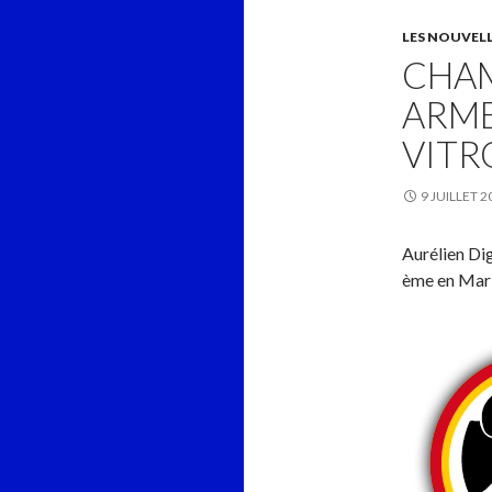
LES NOUVEL
CHAM
ARME
VITR
9 JUILLET 2
Aurélien Dig
ème en Mari