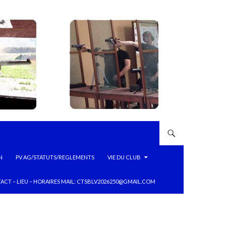
N
PV AG/STATUTS/REGLEMENTS
VIE DU CLUB
ACT – LIEU – HORAIRES MAIL: CTSBLV2026250@GMAIL.COM