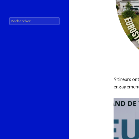
Rechercher :
9 tireurs on
engagemen