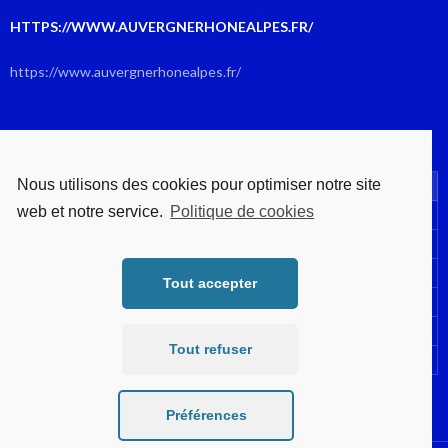
HTTPS://WWW.AUVERGNERHONEALPES.FR/
https://www.auvergnerhonealpes.fr/
AOÛT 2026
Nous utilisons des cookies pour optimiser notre site
L
M
M
J
V
S
D
web et notre service.
Politique de cookies
1
2
3
4
5
6
7
8
9
10
11
12
13
14
15
16
Tout accepter
17
18
19
20
21
22
23
24
25
26
27
28
29
30
Tout refuser
31
« Juil
Préférences