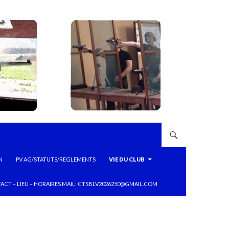
N
PV AG/STATUTS/REGLEMENTS
VIE DU CLUB
ACT – LIEU – HORAIRES MAIL: CTSBLV2026250@GMAIL.COM