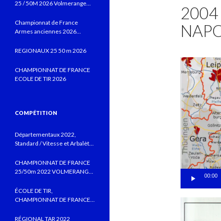
25 / 50M 2026 Volmerange
2004 
les Mines
Championnat de France
NAPO
Armes anciennes 2026
Vitrolles JUIN 2026
REGIONAUX 25 50 m 2026
Lecteur
CHAMPIONNAT DE FRANCE
vidéo
ECOLE DE TIR 2026
COMPÉTITION
Départementaux 2022,
Standard / Vitesse et Arbalète
field au CTSBLV, Précision au
TSB
CHAMPIONNAT DE FRANCE
25/50m 2022 VOLMERANGE
00:00
LES MINES
ÉCOLE DE TIR,
CHAMPIONNAT DE FRANCE
MONTLUÇON 2022 AVEC DE
BELLES PERFORMANCES
RÉGIONAL TAR 2022