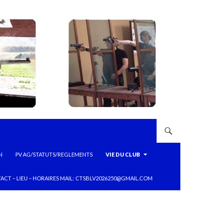
N
PV AG/STATUTS/REGLEMENTS
VIE DU CLUB
ACT – LIEU – HORAIRES MAIL: CTSBLV2026250@GMAIL.COM