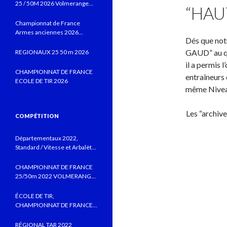
25 / 50M 2026 Volmerange
“HAU
les Mines
Championnat de France
Armes anciennes 2026
Dés que not
Vitrolles JUIN 2026
GAUD” au qu
REGIONAUX 25 50 m 2026
il a permis 
CHAMPIONNAT DE FRANCE
entraîneurs 
ECOLE DE TIR 2026
même Nivea
Les “archiv
COMPÉTITION
Départementaux 2022,
Standard / Vitesse et Arbalète
field au CTSBLV, Précision au
TSB
CHAMPIONNAT DE FRANCE
25/50m 2022 VOLMERANGE
LES MINES
ÉCOLE DE TIR,
CHAMPIONNAT DE FRANCE
MONTLUÇON 2022 AVEC DE
BELLES PERFORMANCES
RÉGIONAL TAR 2022