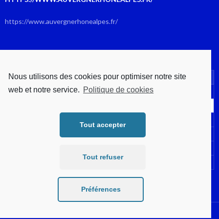
https://www.auvergnerhonealpes.fr/
AOÛT 2026
Nous utilisons des cookies pour optimiser notre site
L
M
M
J
V
S
D
web et notre service.
Politique de cookies
1
2
3
4
5
6
7
8
9
10
11
12
13
14
15
16
Tout accepter
17
18
19
20
21
22
23
24
25
26
27
28
29
30
Tout refuser
31
« Juil
Préférences
Fièrement propulsé par WordPress