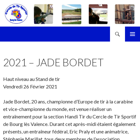
Recherche
Cercle de Tir Sportif de Bourg-les-Valence
ALLER
MENU
AU
PRINCI
CONTENU
2021 – JADE BORDET
Haut niveau au Stand de tir
Vendredi 26 Février 2021
Jade Bordet, 20 ans, championne d’Europe de tir à la carabine
et vice-championne du monde, est venue réaliser un
entraînement pour la section Handi Tir du Cercle de Tir Sportif
de Bourg lès Valence. Durant cet après-midi étaient également
présents, un entraîneur fédéral, Eric Praly et une animatrice,
Stéphanie Marillat, tous deux membres de l’association