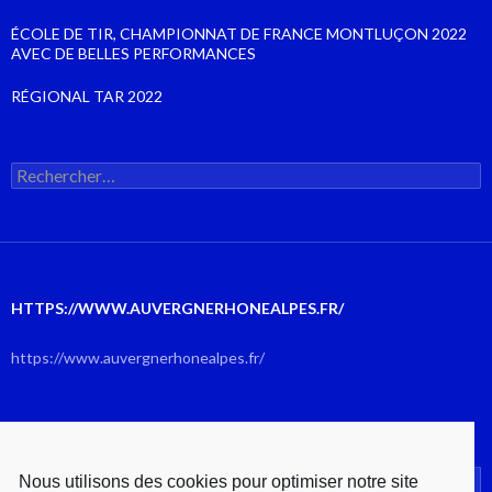
ÉCOLE DE TIR, CHAMPIONNAT DE FRANCE MONTLUÇON 2022
AVEC DE BELLES PERFORMANCES
RÉGIONAL TAR 2022
Rechercher :
HTTPS://WWW.AUVERGNERHONEALPES.FR/
https://www.auvergnerhonealpes.fr/
AOÛT 2026
Nous utilisons des cookies pour optimiser notre site
L
M
M
J
V
S
D