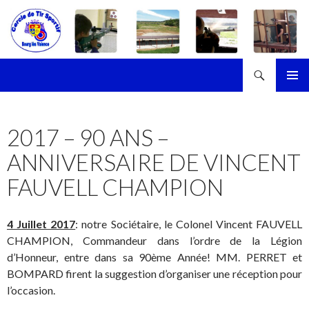
Recherche
Cercle de Tir Sportif de Bourg-les-Valence
ALLER
MENU
AU
PRINCI
CONTENU
2017 – 90 ANS –
ANNIVERSAIRE DE VINCENT
FAUVELL CHAMPION
4 Juillet 2017
: notre Sociétaire, le Colonel Vincent FAUVELL
CHAMPION, Commandeur dans l’ordre de la Légion
d’Honneur, entre dans sa 90ème Année! MM. PERRET et
BOMPARD firent la suggestion d’organiser une réception pour
l’occasion.