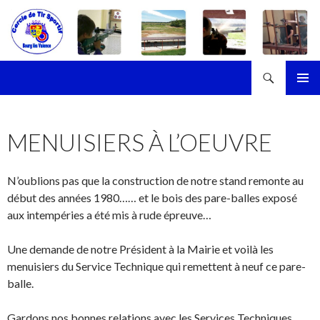
Recherche
Cercle de Tir Sportif de Bourg-les-Valence
ALLER
MENU
AU
PRINCI
CONTENU
MENUISIERS À L’OEUVRE
N’oublions pas que la construction de notre stand remonte au
début des années 1980…… et le bois des pare-balles exposé
aux intempéries a été mis à rude épreuve…
Une demande de notre Président à la Mairie et voilà les
menuisiers du Service Technique qui remettent à neuf ce pare-
balle.
Gardons nos bonnes relations avec les Services Techniques