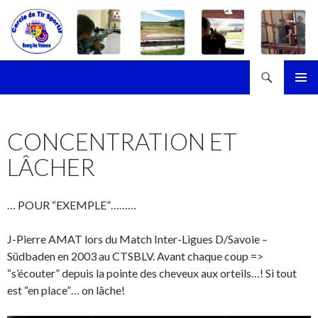
Recherche
Cercle de Tir Sportif de Bourg-les-Valence
ALLER
MENU
AU
PRINCI
CONTENU
CONCENTRATION ET
LÂCHER
… POUR “EXEMPLE”………
J-Pierre AMAT lors du Match Inter-Ligues D/Savoie –
Südbaden en 2003 au CTSBLV. Avant chaque coup =>
“s’écouter” depuis la pointe des cheveux aux orteils…! Si tout
est “en place”… on lâche!