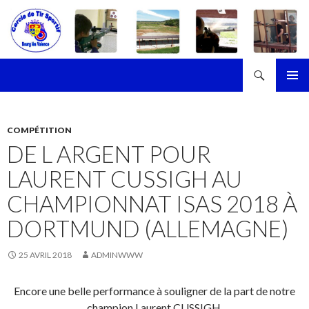
Recherche
Cercle de Tir Sportif de Bourg-les-Valence
ALLER
MENU
AU
PRINCI
CONTENU
COMPÉTITION
DE L ARGENT POUR
LAURENT CUSSIGH AU
CHAMPIONNAT ISAS 2018 À
DORTMUND (ALLEMAGNE)
25 AVRIL 2018
ADMINWWW
Encore une belle performance à souligner de la part de notre
champion Laurent CUSSIGH.