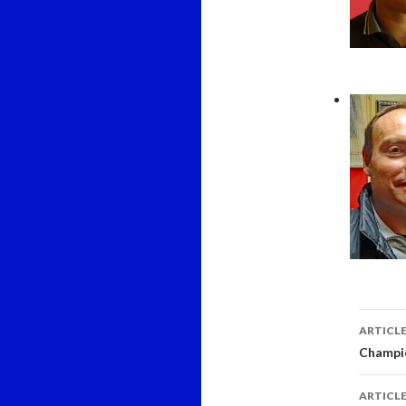
Navi
ARTICL
des
Champi
arti
ARTICLE