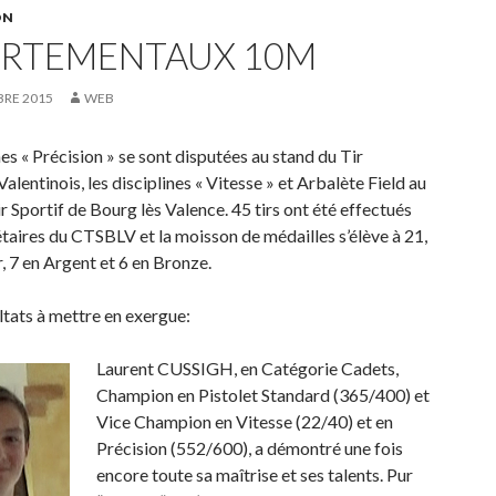
ON
RTEMENTAUX 10M
RE 2015
WEB
nes « Précision » se sont disputées au stand du Tir
lentinois, les disciplines « Vitesse » et Arbalète Field au
r Sportif de Bourg lès Valence. 45 tirs ont été effectués
étaires du CTSBLV et la moisson de médailles s’élève à 21,
, 7 en Argent et 6 en Bronze.
ltats à mettre en exergue:
Laurent CUSSIGH, en Catégorie Cadets,
Champion en Pistolet Standard (365/400) et
Vice Champion en Vitesse (22/40) et en
Précision (552/600), a démontré une fois
encore toute sa maîtrise et ses talents. Pur