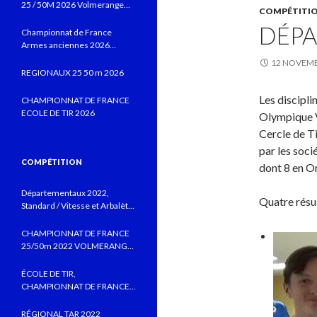
25 / 50M 2026 Volmerange
COMPÉTITI
les Mines
DÉPA
Championnat de France
Armes anciennes 2026
Vitrolles JUIN 2026
12 NOVEMB
REGIONAUX 25 50 m 2026
Les discipli
CHAMPIONNAT DE FRANCE
ECOLE DE TIR 2026
Olympique Va
Cercle de Ti
par les soci
COMPÉTITION
dont 8 en Or
Départementaux 2022,
Quatre résu
Standard / Vitesse et Arbalète
field au CTSBLV, Précision au
TSB
CHAMPIONNAT DE FRANCE
25/50m 2022 VOLMERANGE
LES MINES
ÉCOLE DE TIR,
CHAMPIONNAT DE FRANCE
MONTLUÇON 2022 AVEC DE
BELLES PERFORMANCES
RÉGIONAL TAR 2022