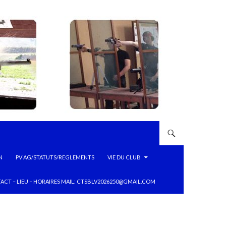
N
PV AG/STATUTS/REGLEMENTS
VIE DU CLUB
ACT – LIEU – HORAIRES MAIL: CTSBLV2026250@GMAIL.COM