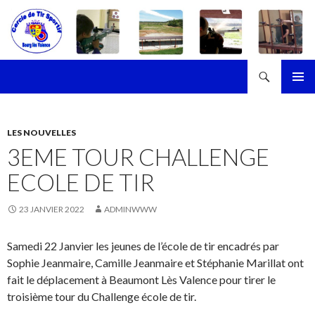
Recherche
Cercle de Tir Sportif de Bourg-les-Valence
ALLER
MENU
AU
PRINCI
CONTENU
LES NOUVELLES
3EME TOUR CHALLENGE
ECOLE DE TIR
23 JANVIER 2022
ADMINWWW
Samedi 22 Janvier les jeunes de l’école de tir encadrés par
Sophie Jeanmaire, Camille Jeanmaire et Stéphanie Marillat ont
fait le déplacement à Beaumont Lès Valence pour tirer le
troisième tour du Challenge école de tir.