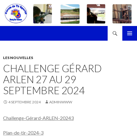
Recherche
Cercle de Tir Sportif de Bourg-les-Valence
ALLER
MENU
AU
PRINCI
CONTENU
LES NOUVELLES
CHALLENGE GÉRARD
ARLEN 27 AU 29
SEPTEMBRE 2024
4 SEPTEMBRE 2024
ADMINWWW
Challenge-Gérard-ARLEN-20243
Télécharger
Plan-de-tir-2024-3
Télécharger