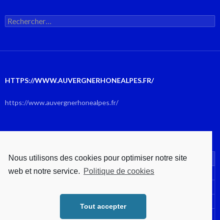
Rechercher :
HTTPS://WWW.AUVERGNERHONEALPES.FR/
https://www.auvergnerhonealpes.fr/
AOÛT 2026
Nous utilisons des cookies pour optimiser notre site
L
M
M
J
V
S
D
web et notre service.
Politique de cookies
1
2
3
4
5
6
7
8
9
10
11
12
13
14
15
16
Tout accepter
17
18
19
20
21
22
23