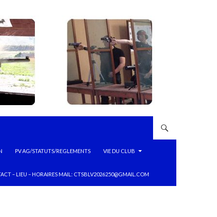
N
PV AG/STATUTS/REGLEMENTS
VIE DU CLUB
ACT – LIEU – HORAIRES MAIL: CTSBLV2026250@GMAIL.COM