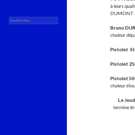
à leurs qual
DUMONT : AS
Rechercher :
Bruno DUR
chaleur dépa
Pistolet S
Pistolet 2
Pistolet 50
chaleur éto
Le Jeud
termine
tr