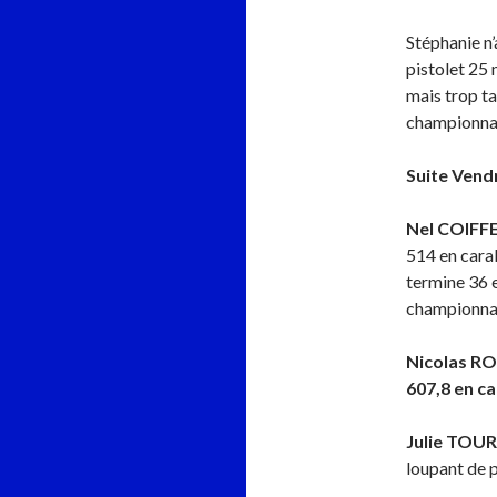
Stéphanie n’a
pistolet 25 
mais trop ta
championnats
Suite Vendr
Nel COIFF
514 en carab
termine 36 e
championnat
Nicolas R
607,8 en ca
Julie TOU
loupant de 