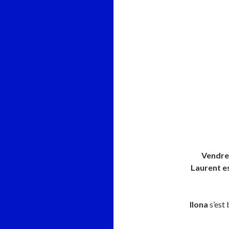
Vendred
Laurent e
Ilona
s’est 