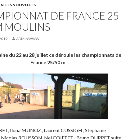
ON
,
LES NOUVELLES
PIONNAT DE FRANCE 25
 M MOULINS
 2019
ADMINWWW
ne du 22 au 28 juillet ce déroule les championnats de
France 25/50 m
RET, Ilona MUNOZ , Laurent CUSSIGH , Stéphanie
Nicolas ROUSSON, Nel COIFFET , Bruno DURRET suite