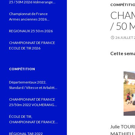
25 / 50M 2026 Volmerange
COMPÉTITI
les Mines
CHAM
Championnat de France
Armes anciennes 2026
/ 50
Vitrolles JUIN 2026
REGIONAUX 25 50 m 2026
26 JUILLET
CHAMPIONNAT DE FRANCE
ECOLE DE TIR 2026
Cette semai
COMPÉTITION
Départementaux 2022,
Standard / Vitesse et Arbalète
field au CTSBLV, Précision au
TSB
CHAMPIONNAT DE FRANCE
25/50m 2022 VOLMERANGE
LES MINES
ÉCOLE DE TIR,
CHAMPIONNAT DE FRANCE
Julie TOUR
MONTLUÇON 2022 AVEC DE
BELLES PERFORMANCES
MATHIEU , 
RÉGIONAL TAR 2022