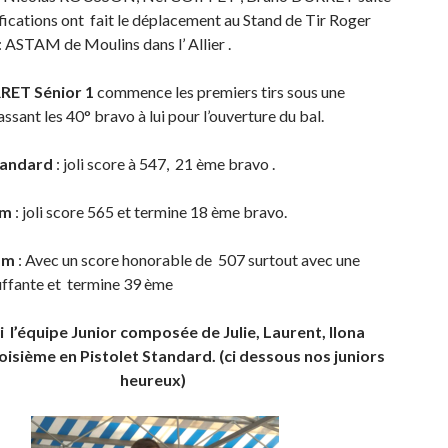
ifications ont fait le déplacement au Stand de Tir Roger
TAM de Moulins dans l’ Allier .
RET Sénior 1
commence les premiers tirs sous une
ssant les 40° bravo à lui pour l’ouverture du bal.
tandard
: joli score à 547, 21 ème bravo .
5m
: joli score 565 et termine 18 ème bravo.
 m
: Avec un score honorable de 507 surtout avec une
uffante et termine 39 ème
i l’équipe Junior composée de Julie, Laurent, Ilona
oisième en Pistolet Standard. (ci dessous nos juniors
heureux)