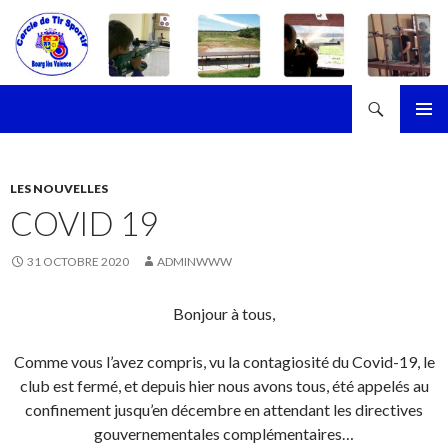
Recherche
Cercle de Tir Sportif de Bourg-les-Valence
ALLER
MENU
AU
PRINCI
CONTENU
LES NOUVELLES
COVID 19
31 OCTOBRE 2020
ADMINWWW
Bonjour à tous,
Comme vous l’avez compris, vu la contagiosité du Covid-19, le
club est fermé, et depuis hier nous avons tous, été appelés au
confinement jusqu’en décembre en attendant les directives
gouvernementales complémentaires…