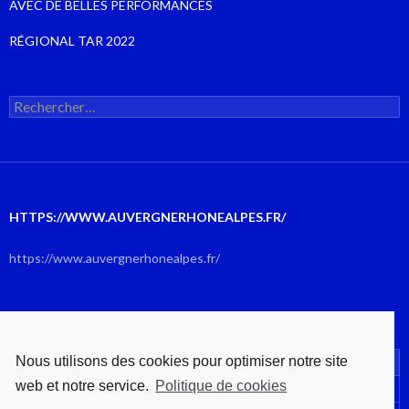
AVEC DE BELLES PERFORMANCES
RÉGIONAL TAR 2022
Rechercher :
HTTPS://WWW.AUVERGNERHONEALPES.FR/
https://www.auvergnerhonealpes.fr/
AOÛT 2026
Nous utilisons des cookies pour optimiser notre site
L
M
M
J
V
S
D
web et notre service.
Politique de cookies
1
2