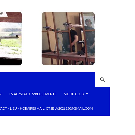
N
PV AG/STATUTS/REGLEMENTS
VIE DU CLUB
ACT – LIEU – HORAIRES MAIL: CTSBLV2026250@GMAIL.COM