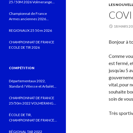
25 / 50M 2026 Volmerange
LES NOUVEL
les Mines
COVI
Championnat de France
Armes anciennes 2026
Vitrolles JUIN 2026
18 MARS 20
REGIONAUX 25 50 m 2026
Bonjour à to
CHAMPIONNAT DE FRANCE
ECOLE DE TIR 2026
Comme vous 
est fermé, e
COMPÉTITION
jusqu’au 5 a
gouvernemen
Départementaux 2022,
vital, pour 
Standard / Vitesse et Arbalète
souhaite bo
field au CTSBLV, Précision au
TSB
CHAMPIONNAT DE FRANCE
soin de vou
25/50m 2022 VOLMERANGE
LES MINES
Très sporti
ÉCOLE DE TIR,
CHAMPIONNAT DE FRANCE
MONTLUÇON 2022 AVEC DE
BELLES PERFORMANCES
RÉGIONAL TAR 2022