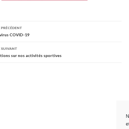
gation
E PRÉCÉDENT
virus COVID-19
cles
 SUIVANT
tions sur nos activités sportives
N
e