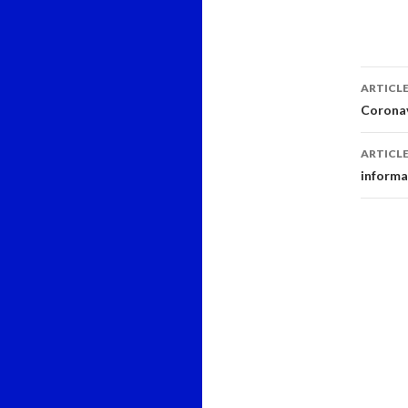
Navi
ARTICL
des
Corona
arti
ARTICLE
informa