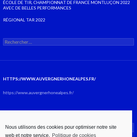
ÉCOLE DE TIR, CHAMPIONNAT DE FRANCE MONTLUÇON 2022
AVEC DE BELLES PERFORMANCES
RÉGIONAL TAR 2022
Rechercher :
HTTPS://WWW.AUVERGNERHONEALPES.FR/
https://www.auvergnerhonealpes.fr/
AOÛT 2026
Nous utilisons des cookies pour optimiser notre site
L
M
M
J
V
S
D
web et notre service.
Politique de cookies
1
2