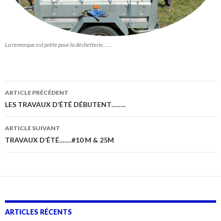
La remorque est prête pour la déchetterie……
Navigation
ARTICLE PRÉCÉDENT
des
LES TRAVAUX D’ÉTÉ DÉBUTENT……..
articles
ARTICLE SUIVANT
TRAVAUX D’ÉTÉ…….#10 M & 25M
ARTICLES RÉCENTS