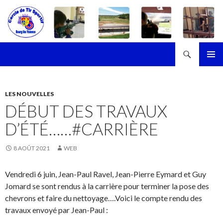
Recherche
Cercle de Tir Sportif de Bourg-les-Valence
ALLER
MENU
AU
PRINCI
CONTENU
LES NOUVELLES
DÉBUT DES TRAVAUX
D’ÉTÉ……#CARRIÈRE
8 AOÛT 2021
WEB
Vendredi 6 juin, Jean-Paul Ravel, Jean-Pierre Eymard et Guy
Jomard se sont rendus à la carrière pour terminer la pose des
chevrons et faire du nettoyage….Voici le compte rendu des
travaux envoyé par Jean-Paul :