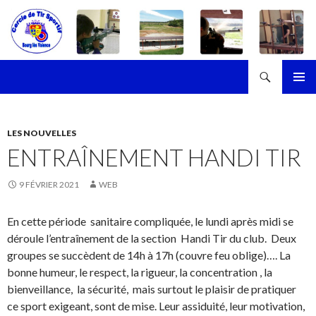
Recherche
Cercle de Tir Sportif de Bourg-les-Valence
ALLER
MENU
AU
PRINCI
CONTENU
LES NOUVELLES
ENTRAÎNEMENT HANDI TIR
9 FÉVRIER 2021
WEB
En cette période sanitaire compliquée, le lundi après midi se
déroule l’entraînement de la section Handi Tir du club. Deux
groupes se succèdent de 14h à 17h (couvre feu oblige)…. La
bonne humeur, le respect, la rigueur, la concentration , la
bienveillance, la sécurité, mais surtout le plaisir de pratiquer
ce sport exigeant, sont de mise. Leur assiduité, leur motivation,