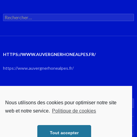
Rechercher :
HTTPS://WWW.AUVERGNERHONEALPES.FR/
https://www.auvergnerhonealpes.fr/
AOÛT 2026
Nous utilisons des cookies pour optimiser notre site
L
M
M
J
V
S
D
web et notre service.
Politique de cookies
1
2
3
4
5
6
7
8
9
10
11
12
13
14
15
16
Tout accepter