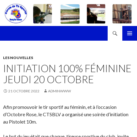
Recherche
Cercle de Tir Sportif de Bourg-les-Valence
ALLER
MENU
AU
PRINCI
CONTENU
LES NOUVELLES
INITIATION 100% FÉMININE
JEUDI 20 OCTOBRE
21 OCTOBRE 2022
ADMINWWW
Afin promouvoir le tir sportif au féminin, et à l’occasion
d’Octobre Rose, le CTSBLV a organisé une soirée d’initiation
au Pistolet 10m.
Le but du jeu était que chaque, tireuse sportive du club, invite