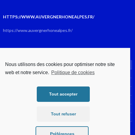
HTTPS://WWW.AUVERGNERHONEALPES.FR/
https://www.auvergnerhonealpes.fr/
AOÛT 2026
Nous utilisons des cookies pour optimiser notre site
L
M
M
J
V
S
D
web et notre service.
Politique de cookies
1
2
3
4
5
6
7
8
9
10
11
12
13
14
15
16
Tout accepter
17
18
19
20
21
22
23
24
25
26
27
28
29
30
Tout refuser
31
« Juil
Préférences