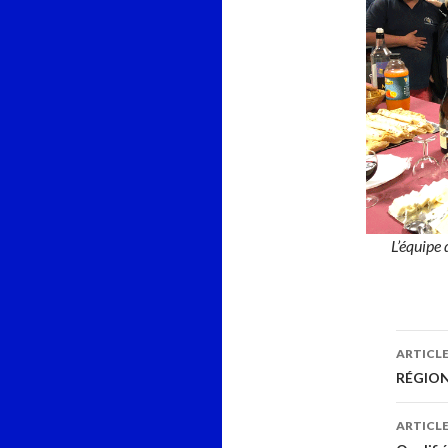
L’équipe 
Navi
ARTICL
des
RÉGION
arti
ARTICLE