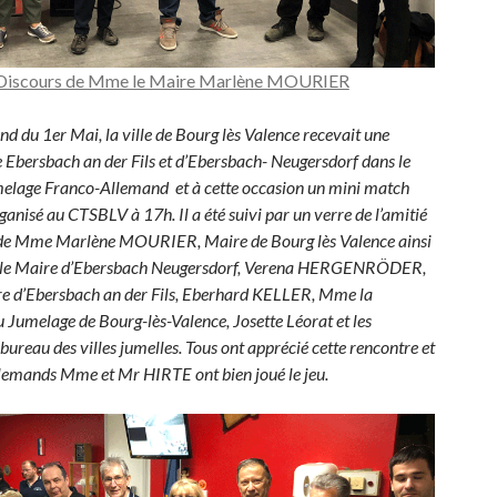
Discours de Mme le Maire Marlène MOURIER
d du 1er Mai, la ville de Bourg lès Valence recevait une
e Ebersbach an der Fils et d’Ebersbach- Neugersdorf dans le
elage Franco-Allemand et à cette occasion un mini match
anisé au CTSBLV à 17h. Il a été suivi par un verre de l’amitié
 de Mme Marlène MOURIER, Maire de Bourg lès Valence ainsi
le Maire d’Ebersbach Neugersdorf, Verena HERGENRÖDER,
re d’Ebersbach an der Fils, Eberhard KELLER, Mme la
 Jumelage de Bourg-lès-Valence, Josette Léorat et les
reau des villes jumelles. Tous ont apprécié cette rencontre et
Allemands Mme et Mr HIRTE ont bien joué le jeu.