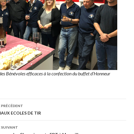
des Bénévoles efficaces à la confection du buffet d’Honneur
gation
E PRÉCÉDENT
AUX ECOLES DE TIR
cles
 SUIVANT