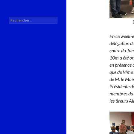
Rechercher :
En ce week-en
délégation d
cadre du Jum
10m a été org
en présence
que de Mme 
de M. le Mai
Présidente du
membres du bu
les tireurs 