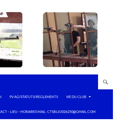
N
PV AG/STATUTS/REGLEMENTS
VIE DU CLUB
ACT – LIEU – HORAIRES MAIL: CTSBLV2026250@GMAIL.COM