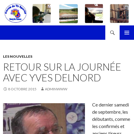
Recherche
Cercle de Tir Sportif de Bourg-les-Valence
ALLER
MENU
AU
PRINCI
CONTENU
LES NOUVELLES
RETOUR SUR LA JOURNÉE
AVEC YVES DELNORD
8 OCTOBRE 2015
ADMINWWW
Ce dernier samedi
de septembre, les
débutants, comme
les confirmés et
anciens tireurs