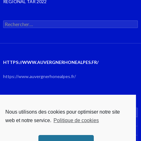
RÉGIONAL TAR 2022
Rechercher :
HTTPS://WWW.AUVERGNERHONEALPES.FR/
https://www.auvergnerhonealpes.fr/
AOÛT 2026
Nous utilisons des cookies pour optimiser notre site
L
M
M
J
V
S
D
web et notre service.
Politique de cookies
1
2
3
4
5
6
7
8
9
10
11
12
13
14
15
16