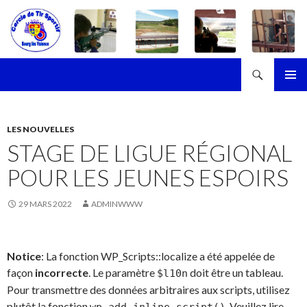
Recherche
Cercle de Tir Sportif de Bourg-les-Valence
ALLER
MENU
AU
PRINCI
CONTENU
LES NOUVELLES
STAGE DE LIGUE RÉGIONAL
POUR LES JEUNES ESPOIRS
29 MARS 2022
ADMINWWW
Notice
: La fonction WP_Scripts::localize a été appelée de
façon
incorrecte
. Le paramètre
doit être un tableau.
$l10n
Pour transmettre des données arbitraires aux scripts, utilisez
plutôt la fonction
. Veuillez lire