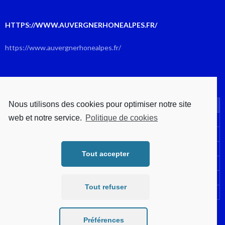
HTTPS://WWW.AUVERGNERHONEALPES.FR/
https://www.auvergnerhonealpes.fr/
AOÛT 2026
Nous utilisons des cookies pour optimiser notre site
L
M
M
J
V
S
D
web et notre service.
Politique de cookies
1
2
3
4
5
6
7
8
9
10
11
12
13
14
15
16
Tout accepter
17
18
19
20
21
22
23
24
25
26
27
28
29
30
Tout refuser
31
« Juil
Préférences