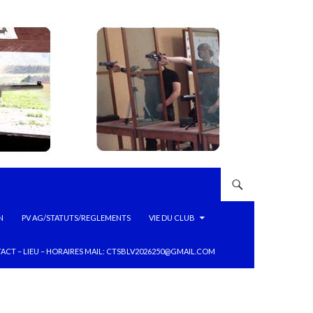
N
PV AG/STATUTS/REGLEMENTS
VIE DU CLUB
ACT – LIEU – HORAIRES MAIL: CTSBLV2026250@GMAIL.COM