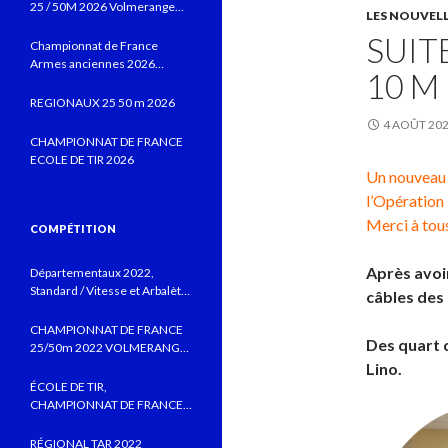
25 / 50M 2026 Volmerange
LES NOUVEL
les Mines
SUITE
Championnat de France
Armes anciennes 2026
10 M
Vitrolles JUIN 2026
REGIONAUX 25 50 m 2026
4 AOÛT 20
CHAMPIONNAT DE FRANCE
ECOLE DE TIR 2026
Un nouveau 
l’Opératio
Merci à tous
COMPÉTITION
Après avoir
Départementaux 2022,
Standard / Vitesse et Arbalète
câbles des 
field au CTSBLV, Précision au
TSB
CHAMPIONNAT DE FRANCE
Des quart d
25/50m 2022 VOLMERANGE
LES MINES
Lino.
ÉCOLE DE TIR,
CHAMPIONNAT DE FRANCE
MONTLUÇON 2022 AVEC DE
BELLES PERFORMANCES
RÉGIONAL TAR 2022