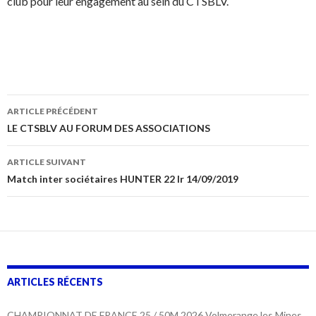
club pour leur engagement au sein du CTSBLV.
Navigation
ARTICLE PRÉCÉDENT
des
LE CTSBLV AU FORUM DES ASSOCIATIONS
articles
ARTICLE SUIVANT
Match inter sociétaires HUNTER 22 lr 14/09/2019
ARTICLES RÉCENTS
CHAMPIONNAT DE FRANCE 25 / 50M 2026 Volmerange les Mines