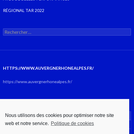
RÉGIONAL TAR 2022
Rechercher :
HTTPS://WWW.AUVERGNERHONEALPES.FR/
https://www.auvergnerhonealpes.fr/
AOÛT 2026
Nous utilisons des cookies pour optimiser notre site
L
M
M
J
V
S
D
web et notre service.
Politique de cookies
1
2
3
4
5
6
7
8
9