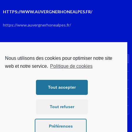
HTTPS://WWW.AUVERGNERHONEALPES.FR/
https://www.auvergnerhonealpes.fr/
AOÛT 2026
Nous utilisons des cookies pour optimiser notre site
L
M
M
J
V
S
D
web et notre service.
Politique de cookies
1
2
3
4
5
6
7
8
9
10
11
12
13
14
15
16
Tout accepter
17
18
19
20
21
22
23
24
25
26
27
28
29
30
Tout refuser
31
« Juil
Préférences