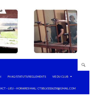
N
PV AG/STATUTS/REGLEMENTS
VIE DU CLUB
ACT – LIEU – HORAIRES MAIL: CTSBLV2026250@GMAIL.COM