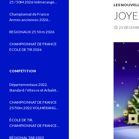
25 / 50M 2026 Volmerange
LES NOUVEL
les Mines
JOYE
Championnat de France
Armes anciennes 2026
Vitrolles JUIN 2026
25 DÉCEMB
REGIONAUX 25 50 m 2026
CHAMPIONNAT DE FRANCE
ECOLE DE TIR 2026
COMPÉTITION
Départementaux 2022,
Standard / Vitesse et Arbalète
field au CTSBLV, Précision au
TSB
CHAMPIONNAT DE FRANCE
25/50m 2022 VOLMERANGE
LES MINES
ÉCOLE DE TIR,
CHAMPIONNAT DE FRANCE
MONTLUÇON 2022 AVEC DE
BELLES PERFORMANCES
RÉGIONAL TAR 2022