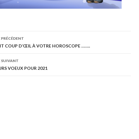
gation
E PRÉCÉDENT
IT COUP D’ŒIL À VOTRE HOROSCOPE ……..
cles
 SUIVANT
URS VOEUX POUR 2021