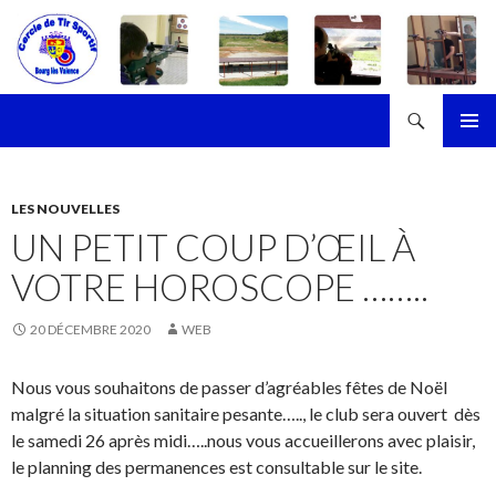
Recherche
Cercle de Tir Sportif de Bourg-les-Valence
ALLER
MENU
AU
PRINCI
CONTENU
LES NOUVELLES
UN PETIT COUP D’ŒIL À
VOTRE HOROSCOPE ……..
20 DÉCEMBRE 2020
WEB
Nous vous souhaitons de passer d’agréables fêtes de Noël
malgré la situation sanitaire pesante….., le club sera ouvert dès
le samedi 26 après midi…..nous vous accueillerons avec plaisir,
le planning des permanences est consultable sur le site.