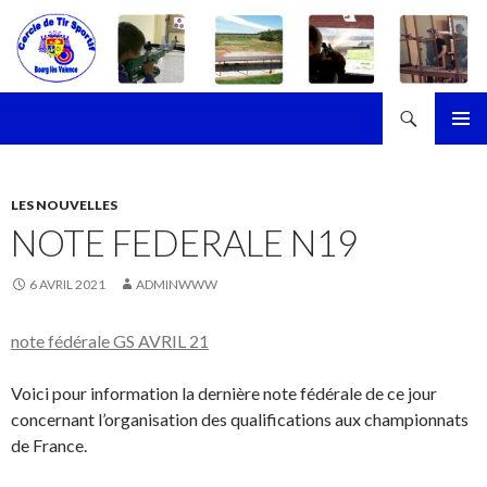
Recherche
Cercle de Tir Sportif de Bourg-les-Valence
ALLER
MENU
AU
PRINCI
CONTENU
LES NOUVELLES
NOTE FEDERALE N19
6 AVRIL 2021
ADMINWWW
note fédérale GS AVRIL 21
Voici pour information la dernière note fédérale de ce jour
concernant l’organisation des qualifications aux championnats
de France.