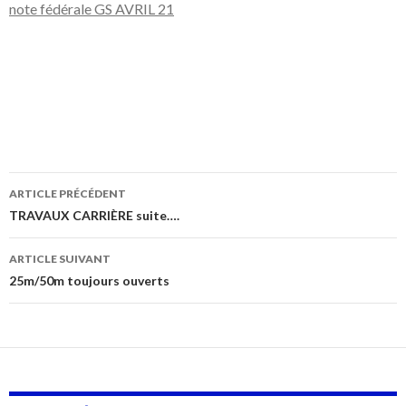
note fédérale GS AVRIL 21
Navigation
ARTICLE PRÉCÉDENT
des
TRAVAUX CARRIÈRE suite….
articles
ARTICLE SUIVANT
25m/50m toujours ouverts