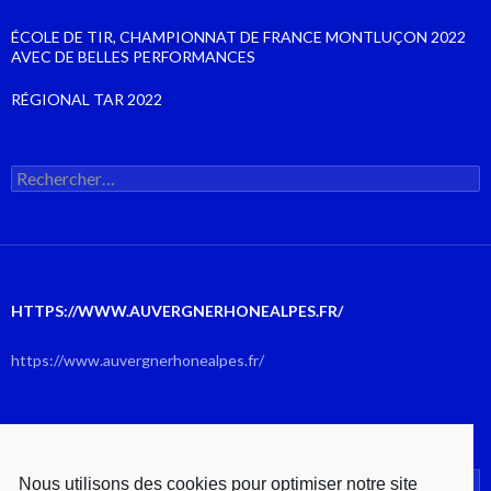
ÉCOLE DE TIR, CHAMPIONNAT DE FRANCE MONTLUÇON 2022
AVEC DE BELLES PERFORMANCES
RÉGIONAL TAR 2022
Rechercher :
HTTPS://WWW.AUVERGNERHONEALPES.FR/
https://www.auvergnerhonealpes.fr/
AOÛT 2026
Nous utilisons des cookies pour optimiser notre site
L
M
M
J
V
S
D