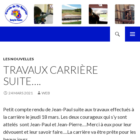
Recherche
Cercle de Tir Sportif de Bourg-les-Valence
ALLER
MENU
AU
PRINCI
CONTENU
LES NOUVELLES
TRAVAUX CARRIÈRE
SUITE….
24 MARS 2021
WEB
Petit compte rendu de Jean-Paul suite aux travaux effectués à
la carrière le jeudi 18 mars. Les deux courageux qui s’y sont
attelés sont Jean-Paul et Jean-Pierre….Merci à eux pour leur
dévouent et leur savoir faire….La carrière va être prête pour les
beaux jours….