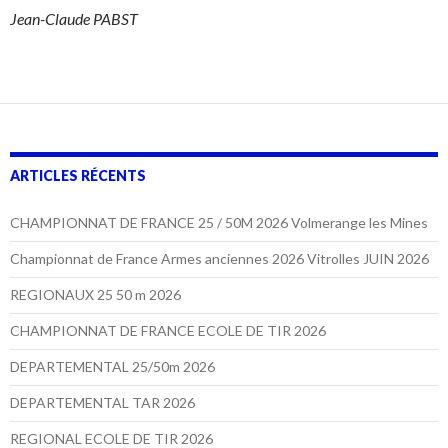
Jean-Claude PABST
ARTICLES RÉCENTS
CHAMPIONNAT DE FRANCE 25 / 50M 2026 Volmerange les Mines
Elie ELBAZE-SCHEININE Catégorie Minime
Manon FLAMBARD Catégorie Poussin Fille
Thomas PLAGNAS Catégorie Benjamin
Yoann DESPEISSES Catégorie Benjamin
Jérémy GUILHOT Catégorie Benjamin
Raphaël ROBERT Catégorie Benjamin
Laurys PETITJEAN Catégorie Minime
Antonin MURAND Catégorie Poussin
Enzo DE BERNIS Catégorie Benjamin
William BERTIN Catégorie Minime
Nolann MOURA Catégorie Minime
Léo DESPEISSES Catégorie Minime
Esteban FORT Catégorie Benjamin
Championnat de France Armes anciennes 2026 Vitrolles JUIN 2026
REGIONAUX 25 50 m 2026
CHAMPIONNAT DE FRANCE ECOLE DE TIR 2026
DEPARTEMENTAL 25/50m 2026
DEPARTEMENTAL TAR 2026
REGIONAL ECOLE DE TIR 2026