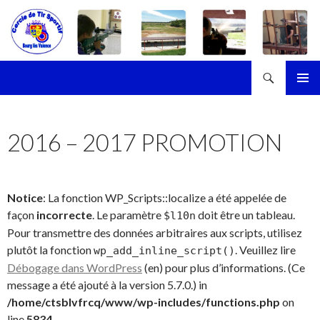
Recherche
Cercle de Tir Sportif de Bourg-les-Valence
ALLER
MENU
AU
PRINCI
CONTENU
2016 – 2017 PROMOTION
Notice
: La fonction WP_Scripts::localize a été appelée de
façon
incorrecte
. Le paramètre
doit être un tableau.
$l10n
Pour transmettre des données arbitraires aux scripts, utilisez
plutôt la fonction
. Veuillez lire
wp_add_inline_script()
Débogage dans WordPress
(en) pour plus d’informations. (Ce
message a été ajouté à la version 5.7.0.) in
/home/ctsblvfrcq/www/wp-includes/functions.php
on
line
5834