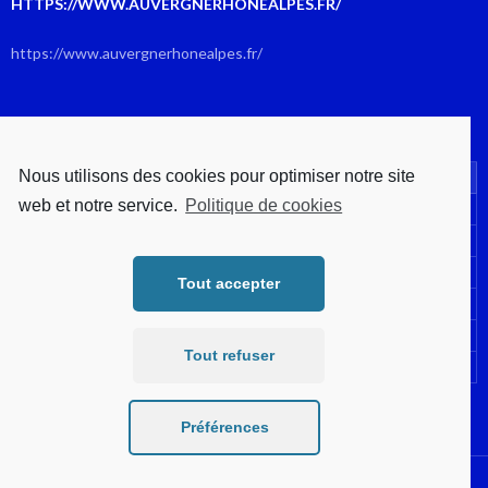
HTTPS://WWW.AUVERGNERHONEALPES.FR/
https://www.auvergnerhonealpes.fr/
AOÛT 2026
Nous utilisons des cookies pour optimiser notre site
L
M
M
J
V
S
D
web et notre service.
Politique de cookies
1
2
3
4
5
6
7
8
9
10
11
12
13
14
15
16
Tout accepter
17
18
19
20
21
22
23
24
25
26
27
28
29
30
Tout refuser
31
« Juil
Préférences
Fièrement propulsé par WordPress