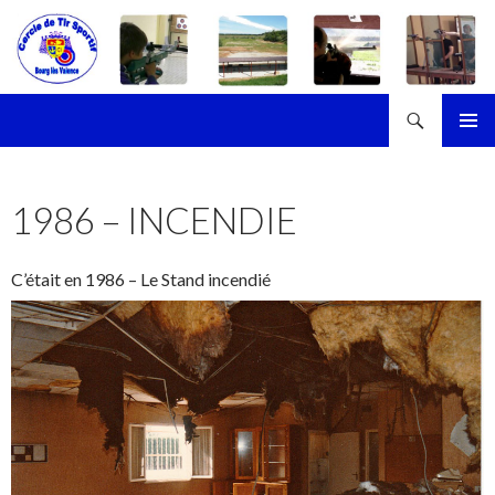
Recherche
Cercle de Tir Sportif de Bourg-les-Valence
ALLER
MENU
AU
PRINCI
CONTENU
1986 – INCENDIE
C’était en 1986 – Le Stand incendié