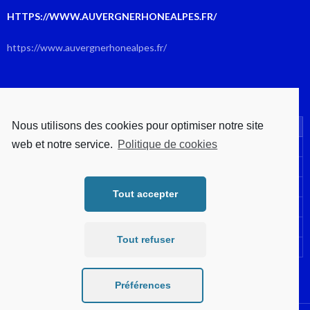
HTTPS://WWW.AUVERGNERHONEALPES.FR/
https://www.auvergnerhonealpes.fr/
AOÛT 2026
Nous utilisons des cookies pour optimiser notre site
L
M
M
J
V
S
D
web et notre service.
Politique de cookies
1
2
3
4
5
6
7
8
9
10
11
12
13
14
15
16
Tout accepter
17
18
19
20
21
22
23
24
25
26
27
28
29
30
Tout refuser
31
« Juil
Préférences