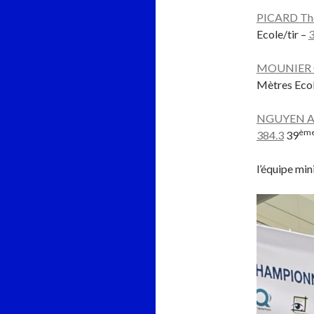
PICARD Th
Ecole/tir –
3
MOUNIER 
Mètres Ecol
NGUYEN A
èm
384.3
39
l’équipe min