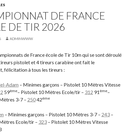
LES
PIONNAT DE FRANCE
E DE TIR 2026
6
ADMINWWW
ampionnats de France école de Tir 10m qui se sont déroulé
ireurs pistolet et 4 tireurs carabine ont fait le
 félicitation à tous les tireurs :
lel-Adam
– Minimes garçons – Pistolet 10 Mètres Vitesse
ème
ème
12
59
– Pistolet 10 Mètres Ecole/tir –
312
91
–
ème
 Mètres 3-7 –
250
42
en
– Minimes garçons – Pistolet 10 Mètres 3-7 –
243
–
 Mètres Ecole/tir –
323
– Pistolet 10 Mètres Vitesse
3