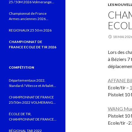
25 / 50M 2026 Volmerange
LES NOUVEL
les Mines
CHAM
Championnat de France
Armes anciennes 2026
ECOL
Vitrolles JUIN 2026
REGIONAUX 25 50 m 2026
18 MAI 202
CHAMPIONNAT DE
FRANCE ECOLE DE TIR 2026
Lors des ch
à Béziers 7 t
déplacement,
COMPÉTITION
AFFANE Bi
Départementaux 2022,
Standard / Vitesse et Arbalète
Ecole/tir –
field au CTSBLV, Précision au
Pistolet 10
TSB
CHAMPIONNAT DE FRANCE
25/50m 2022 VOLMERANGE
LES MINES
WANG Mu
ÉCOLE DE TIR,
Pistolet 10
CHAMPIONNAT DE FRANCE
Ecole/tir -2
MONTLUÇON 2022 AVEC DE
BELLES PERFORMANCES
RÉGIONAL TAR 2022