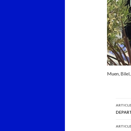
Muen, Bilel
Navi
ARTICL
des
DEPART
arti
ARTICLE