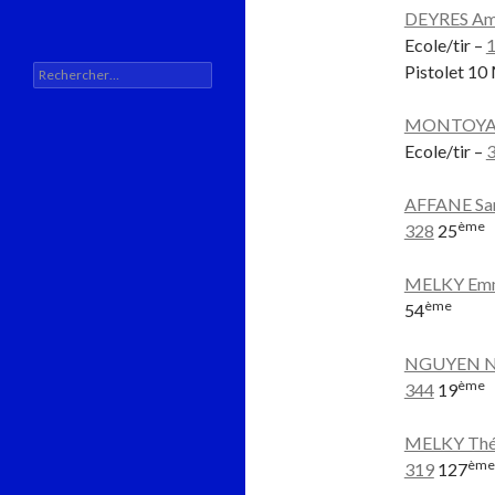
DEYRES Am
Ecole/tir –
Pistolet 10
Rechercher :
MONTOYA 
Ecole/tir –
AFFANE S
ème
328
25
MELKY Em
ème
54
NGUYEN 
ème
344
19
MELKY Th
ème
319
127