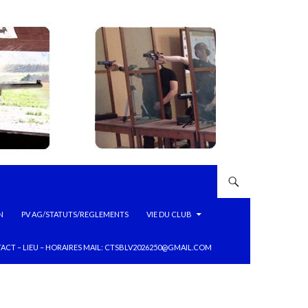
N
PV AG/STATUTS/REGLEMENTS
VIE DU CLUB
ACT – LIEU – HORAIRES MAIL: CTSBLV2026250@GMAIL.COM