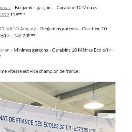
omas
– Benjamins garçons – Carabine 10 Mètres
ème
23.3
119
CUVATO Amaury
– Benjamins garçons – Carabine 10
ème
e/tir –
346
73
aron
– Minimes garçons – Carabine 10 Mètres Ecole/tir –
e
ime vitesse est vice champion de france :