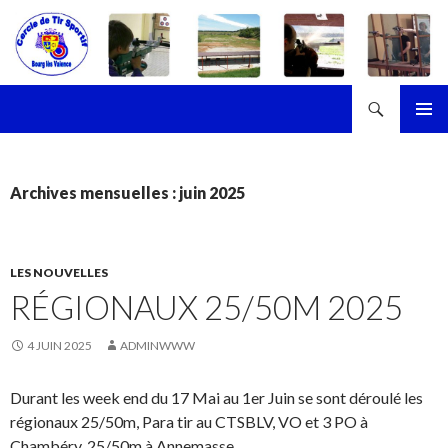
Recherche
Cercle de Tir Sportif de Bourg-les-Valence
ALLER
MENU
AU
PRINCI
CONTENU
Archives mensuelles : juin 2025
LES NOUVELLES
RÉGIONAUX 25/50M 2025
4 JUIN 2025
ADMINWWW
Durant les week end du 17 Mai au 1er Juin se sont déroulé les
régionaux 25/50m, Para tir au CTSBLV, VO et 3 PO à
Chambéry, 25/50m à Annemasse