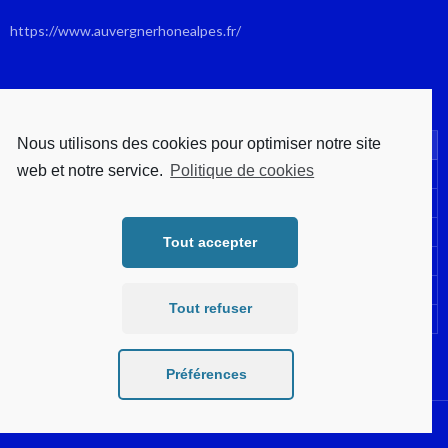
https://www.auvergnerhonealpes.fr/
JUIN 2025
Nous utilisons des cookies pour optimiser notre site
L
M
M
J
V
S
D
web et notre service.
Politique de cookies
1
2
3
4
5
6
7
8
9
10
11
12
13
14
15
Tout accepter
16
17
18
19
20
21
22
23
24
25
26
27
28
29
Tout refuser
30
« Mai
Juil »
Préférences
Fièrement propulsé par WordPress