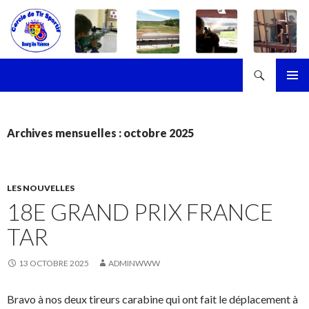
Recherche
Cercle de Tir Sportif de Bourg-les-Valence
ALLER
MENU
AU
PRINCI
CONTENU
Archives mensuelles : octobre 2025
LES NOUVELLES
18E GRAND PRIX FRANCE
TAR
13 OCTOBRE 2025
ADMINWWW
Bravo à nos deux tireurs carabine qui ont fait le déplacement à