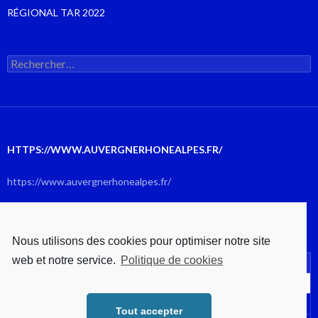
RÉGIONAL TAR 2022
Rechercher :
HTTPS://WWW.AUVERGNERHONEALPES.FR/
https://www.auvergnerhonealpes.fr/
OCTOBRE 2025
Nous utilisons des cookies pour optimiser notre site
web et notre service.
Politique de cookies
L
M
M
J
V
S
D
1
2
3
4
5
6
7
8
9
10
11
12
Tout accepter