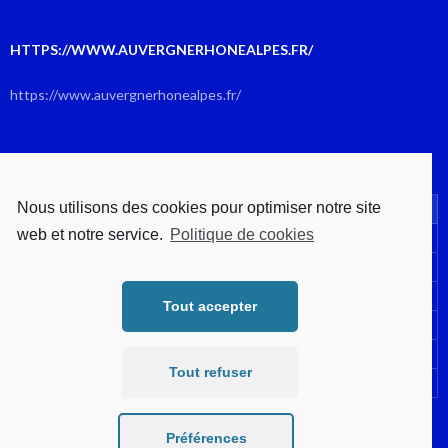
HTTPS://WWW.AUVERGNERHONEALPES.FR/
https://www.auvergnerhonealpes.fr/
AOÛT 2026
Nous utilisons des cookies pour optimiser notre site
L
M
M
J
V
S
D
web et notre service.
Politique de cookies
1
2
3
4
5
6
7
8
9
10
11
12
13
14
15
16
Tout accepter
17
18
19
20
21
22
23
24
25
26
27
28
29
30
Tout refuser
31
« Juil
Préférences