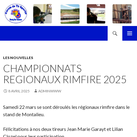
Recherche
Cercle de Tir Sportif de Bourg-les-Valence
ALLER
MENU
AU
PRINCI
CONTENU
LES NOUVELLES
CHAMPIONNATS
REGIONAUX RIMFIRE 2025
8 AVRIL 2025
ADMINWWW
Samedi 22 mars se sont déroulés les régionaux rimfire dans le
stand de Montalieu.
Félicitations à nos deux tireurs Jean Marie Garayt et Lilian
Clozel pour leur participation.