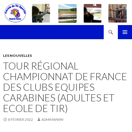
Recherche
Cercle de Tir Sportif de Bourg-les-Valence
ALLER
MENU
AU
PRINCI
CONTENU
LES NOUVELLES
TOUR RÉGIONAL
CHAMPIONNAT DE FRANCE
DES CLUBS EQUIPES
CARABINES (ADULTES ET
ECOLE DE TIR)
8 FÉVRIER 2022
ADMINWWW